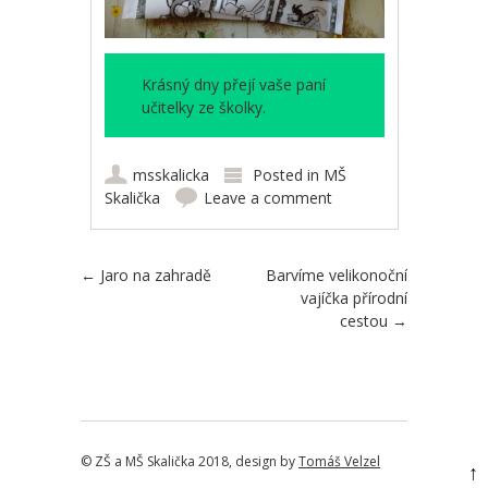
Krásný dny přejí vaše paní
učitelky ze školky.
msskalicka
Posted in
MŠ
Skalička
Leave a comment
Post navigation
←
Jaro na zahradě
Barvíme velikonoční
vajíčka přírodní
cestou
→
© ZŠ a MŠ Skalička 2018, design by
Tomáš Velzel
↑