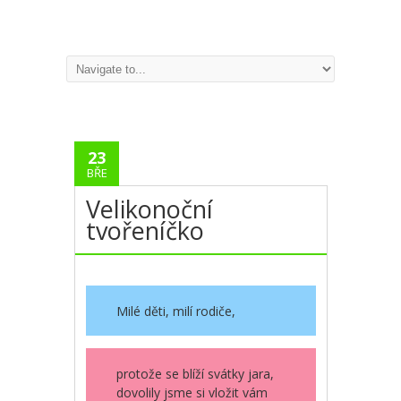
23
BŘE
Velikonoční
tvořeníčko
Milé děti, milí rodiče,
protože se blíží svátky jara,
dovolily jsme si vložit vám