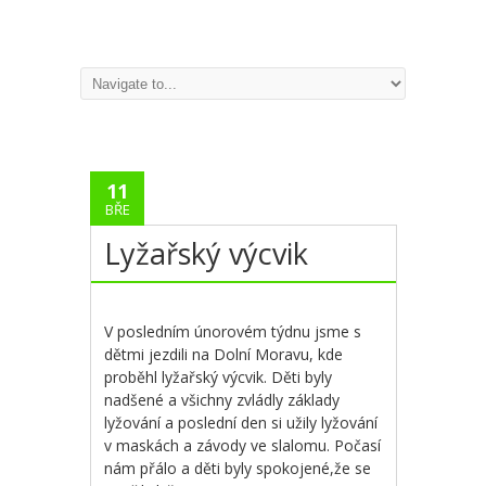
11
BŘE
Lyžařský výcvik
V posledním únorovém týdnu jsme s
dětmi jezdili na Dolní Moravu, kde
proběhl lyžařský výcvik. Děti byly
nadšené a všichny zvládly základy
lyžování a poslední den si užily lyžování
v maskách a závody ve slalomu. Počasí
nám přálo a děti byly spokojené,že se