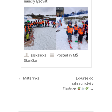
naučily lyžovat.
zsskalicka
Posted in
MŠ
Skalička
Post navigation
←
Mateřinka
Exkurze do
zahradnictví v
Zábřeze
→