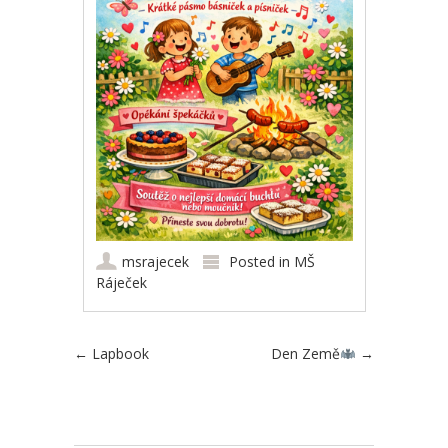
msrajecek
Posted in
MŠ
Ráječek
Post navigation
←
Lapbook
Den Země
→