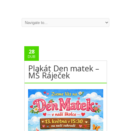
28
DUB
Plakát Den matek –
MŠ Ráječek